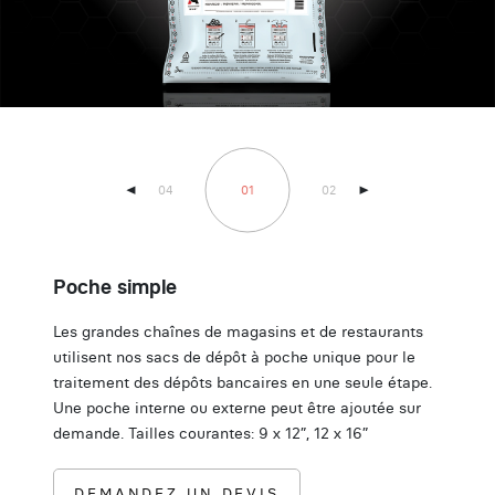
02
03
04
01
02
03
0
b
b
Poche simple
Verti
uettes
Les grandes chaînes de magasins et de restaurants
Nos sac
vancée
utilisent nos sacs de dépôt à poche unique pour le
compart
rticle
traitement des dépôts bancaires en une seule étape.
sépare 
Une poche interne ou externe peut être ajoutée sur
votre d
demande. Tailles courantes: 9 x 12”, 12 x 16”
x (12 + 
DEMANDEZ UN DEVIS
DE