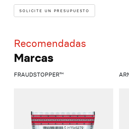
SOLICITE UN PRESUPUESTO
SO
Recomendadas
Marcas
FRAUDSTOPPER™
AR